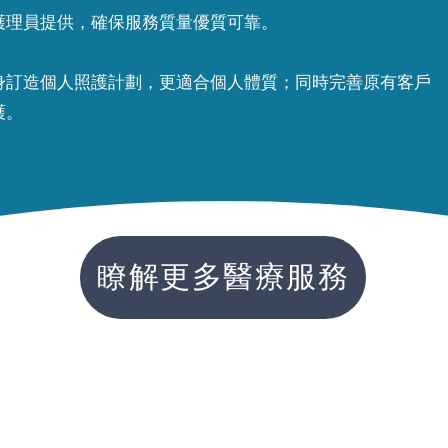
護理員提供，確保服務質量優質可靠。
度身訂造個人照護計劃，更適合個人體質；同時完善原有客戶
。​
瞭解更多醫療服務
g Kong based charitable institution exempt from tax under se