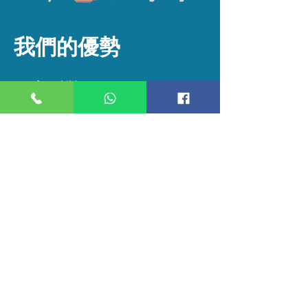
我們的優勢
1.
高便利性
免去了您揀選飲食的複雜性，您們
可以在熟悉的家庭環境中接受所需
的照護，大大提高了便利度。
2.
高度專業照護
我們的服務皆由專業培訓的護理員
提供，確保服務質量優質可靠。
3.
科技結合治療
​我們運用數據庫為新客戶度身訂造
個人照護計劃，更適合個人體質；
同時完善原有客戶的治療流程，提